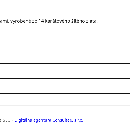
ami, vyrobené zo 14 karátového žltého zlata.
.
a SEO -
Digitálna agentúra Consultee, s.r.o.