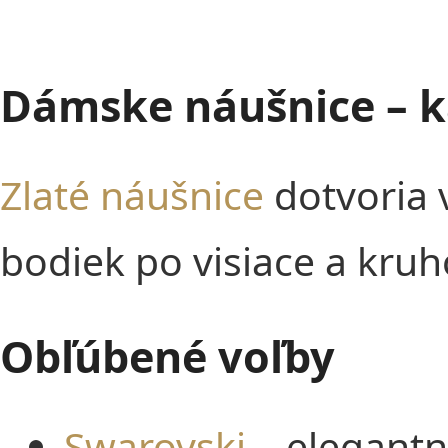
Dámske náušnice – k
Zlaté náušnice
dotvoria v
bodiek po visiace a kru
Obľúbené voľby
Swarovski
– elegantn