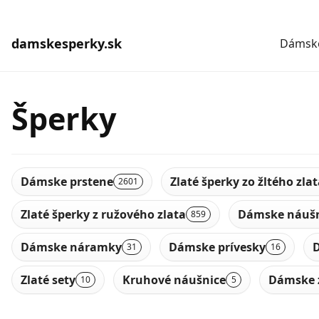
damskesperky.sk
Dámske
Šperky
Dámske prstene
Zlaté šperky zo žltého zla
2601
Zlaté šperky z ružového zlata
Dámske náušn
859
Dámske náramky
Dámske prívesky
D
31
16
Zlaté sety
Kruhové náušnice
Dámske 
10
5