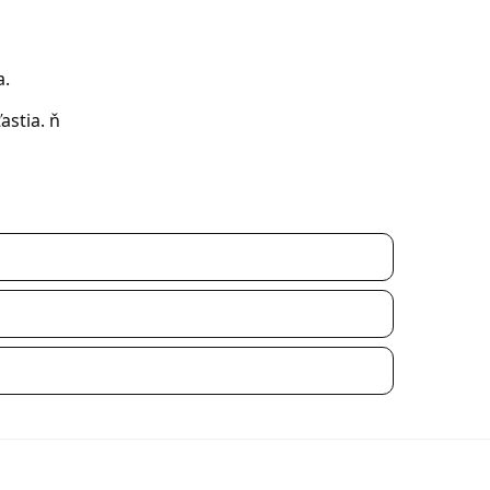
a.
stia. ň