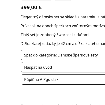
399,00 €
Elegantný dámsky set sa skladá z náramku a náh
Prívesok na oboch šperkoch vnútorným motívom 
Zlatý set je zdobený Swaroski zirkónmi.
Dĺžka zlatej retiazky je 42 cm a dĺžka zlatého 
Späť do kategórie: Dámske šperkové sety
Naspäť na úvod
Kúpiť na VIPgold.sk