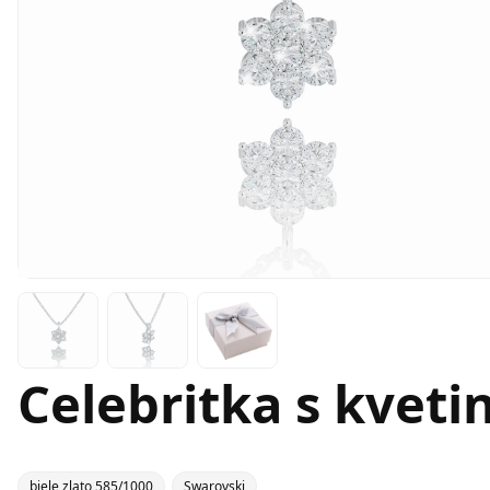
Celebritka s kveti
biele zlato 585/1000
Swarovski