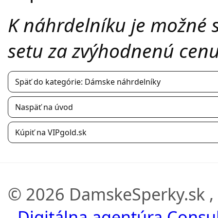
K náhrdelníku je možné 
setu za zvýhodnenú cenu
Späť do kategórie: Dámske náhrdelníky
Naspäť na úvod
Kúpiť na VIPgold.sk
© 2026 DamskeSperky.sk ,
-
Digitálna agentúra Consult