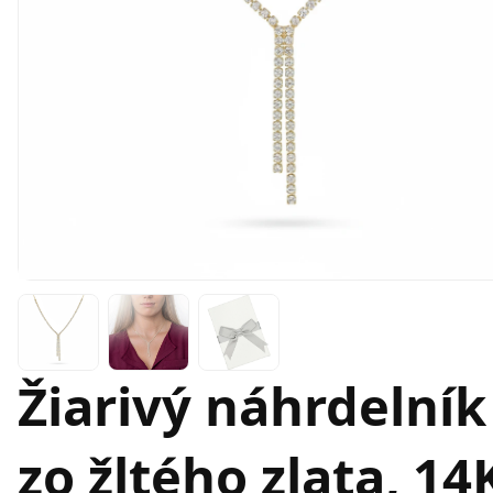
Žiarivý náhrdelní
zo žltého zlata, 14