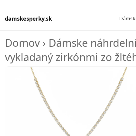
damskesperky.sk
Dámske
Domov
›
Dámske náhrdeln
vykladaný zirkónmi zo žltéh