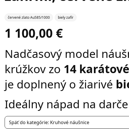
červené zlato Au585/1000
biely zafír
1 100,00 €
Nadčasový model náušn
krúžkov zo
14 karátov
je doplnený o žiarivé
bi
Ideálny nápad na darče
Späť do kategórie: Kruhové náušnice