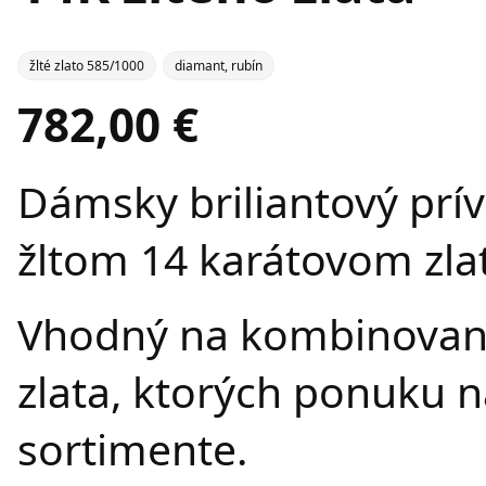
žlté zlato 585/1000
diamant, rubín
782,00 €
Dámsky briliantový prí
žltom 14 karátovom zla
Vhodný na kombinovanie
zlata, ktorých ponuku n
sortimente.