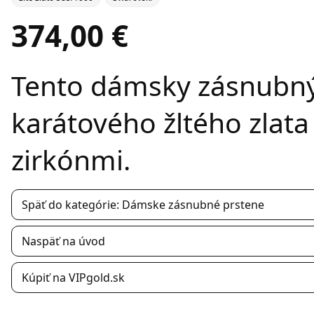
374,00 €
Tento dámsky zásnubný 
karátového žltého zlata
zirkónmi.
Späť do kategórie: Dámske zásnubné prstene
Naspäť na úvod
Kúpiť na VIPgold.sk