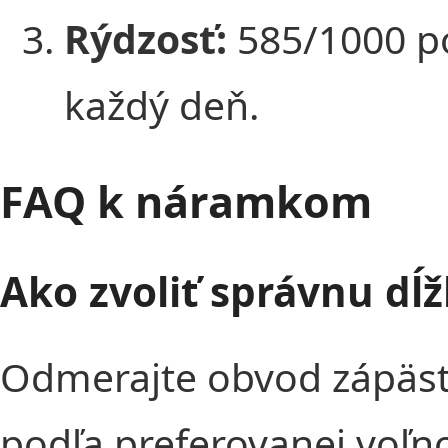
Rýdzosť:
585/1000 po
každý deň.
FAQ k náramkom
Ako zvoliť správnu dĺ
Odmerajte obvod zápästi
podľa preferovanej voľno