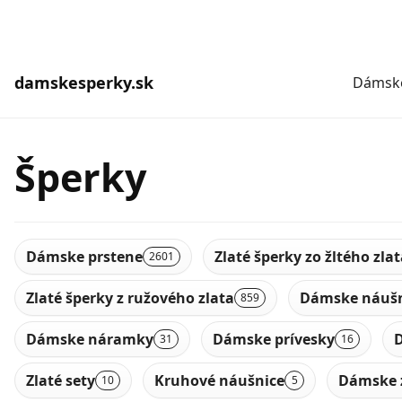
damskesperky.sk
Dámske
Šperky
Dámske prstene
Zlaté šperky zo žltého zla
2601
Zlaté šperky z ružového zlata
Dámske náušn
859
Dámske náramky
Dámske prívesky
D
31
16
Zlaté sety
Kruhové náušnice
Dámske 
10
5