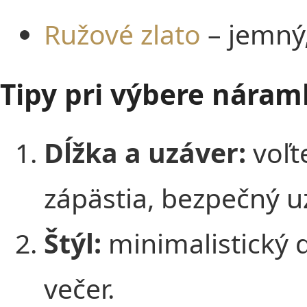
Ružové zlato
– jemný
Tipy pri výbere nára
Dĺžka a uzáver:
voľt
zápästia, bezpečný uz
Štýl:
minimalistický d
večer.