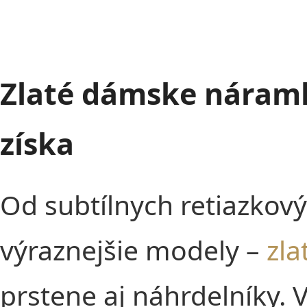
Zlaté dámske náramky
získa
Od subtílnych retiazkov
výraznejšie modely –
zl
prstene aj náhrdelníky. Vy