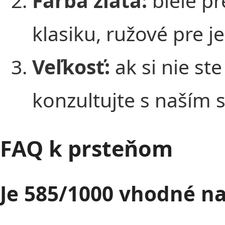
Farba zlata:
biele pr
klasiku, ružové pre j
Veľkosť:
ak si nie ste
konzultujte s naším 
FAQ k prsteňom
Je 585/1000 vhodné n