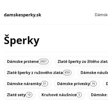
damskesperky.sk
Dámske
Šperky
Dámske prstene
Zlaté šperky zo žltého zla
2601
Zlaté šperky z ružového zlata
Dámske náušn
859
Dámske náramky
Dámske prívesky
D
31
16
Zlaté sety
Kruhové náušnice
Dámske 
10
5