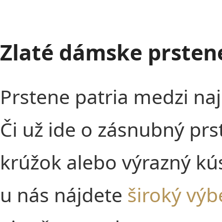
Zlaté dámske prstene
Prstene patria medzi na
Či už ide o zásnubný prs
krúžok alebo výrazný kús
u nás nájdete
široký výb