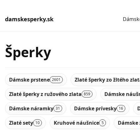
damskesperky.sk
Dámske
Šperky
Dámske prstene
Zlaté šperky zo žltého zla
2601
Zlaté šperky z ružového zlata
Dámske náušn
859
Dámske náramky
Dámske prívesky
D
31
16
Zlaté sety
Kruhové náušnice
Dámske 
10
5