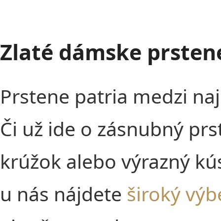
Zlaté dámske prstene
Prstene patria medzi na
Či už ide o zásnubný prs
krúžok alebo výrazný kús
u nás nájdete
široký výb