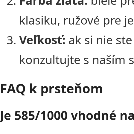
Farba zlata:
biele pr
klasiku, ružové pre j
Veľkosť:
ak si nie ste
konzultujte s naším 
FAQ k prsteňom
Je 585/1000 vhodné n