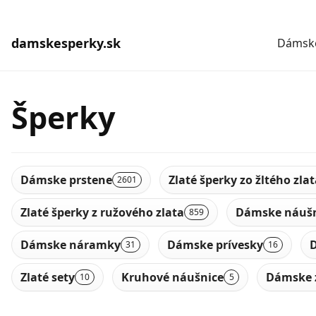
damskesperky.sk
Dámske
Šperky
Dámske prstene
Zlaté šperky zo žltého zla
2601
Zlaté šperky z ružového zlata
Dámske náušn
859
Dámske náramky
Dámske prívesky
D
31
16
Zlaté sety
Kruhové náušnice
Dámske 
10
5