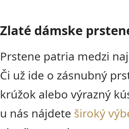
Zlaté dámske prstene
Prstene patria medzi na
Či už ide o zásnubný prs
krúžok alebo výrazný kús
u nás nájdete
široký výb