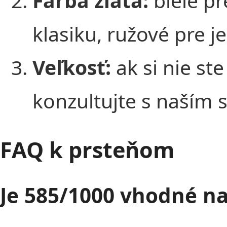
Farba zlata:
biele pr
klasiku, ružové pre j
Veľkosť:
ak si nie ste
konzultujte s naším 
FAQ k prsteňom
Je 585/1000 vhodné n