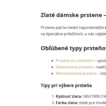
Zlaté dámske prstene –
Prstene patria medzi najosobnejšie
na špeciálne príležitosti, u nás nájd
Obľúbené typy prsteňo
Prstene so zirkónom
– vyso
Diamantové prstene
– nadč
Minimalistické prstene
– čis
Tipy pri výbere prsteňa
Rýdzosť zlata:
585/1000 (14k
Farba zlata:
biele pre moder