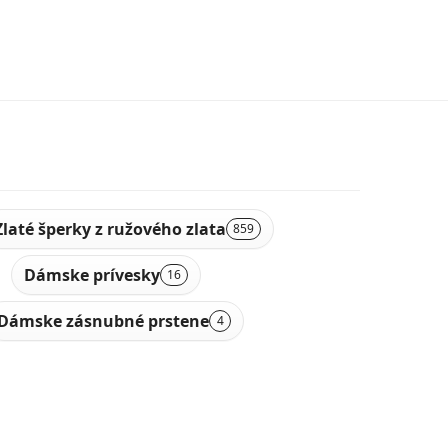
Zlaté šperky z ružového zlata
859
Dámske prívesky
16
Dámske zásnubné prstene
4