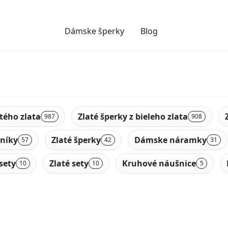
Dámske šperky
Blog
ltého zlata
Zlaté šperky z bieleho zlata
987
908
níky
Zlaté šperky
Dámske náramky
57
42
31
sety
Zlaté sety
Kruhové náušnice
10
10
5