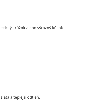
listický krúžok alebo výrazný kúsok
lata a teplejší odtieň.