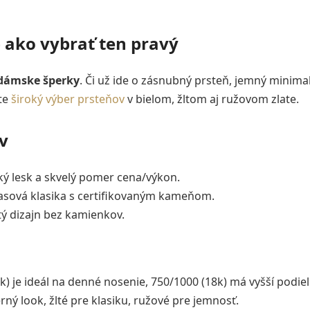
 ako vybrať ten pravý
dámske šperky
. Či už ide o zásnubný prsteň, jemný minima
ete
široký výber prsteňov
v bielom, žltom aj ružovom zlate.
v
ký lesk a skvelý pomer cena/výkon.
asová klasika s certifikovaným kameňom.
tý dizajn bez kamienkov.
) je ideál na denné nosenie, 750/1000 (18k) má vyšší podiel z
ný look, žlté pre klasiku, ružové pre jemnosť.