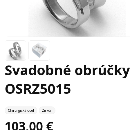
Svadobné obrúčky 
OSRZ5015
Chirurgická oceľ
Zirkón
103,00 €