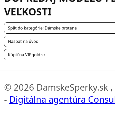
VEĽKOSTI
Späť do kategórie: Dámske prstene
Naspäť na úvod
Kúpiť na VIPgold.sk
© 2026 DamskeSperky.sk ,
-
Digitálna agentúra Consult