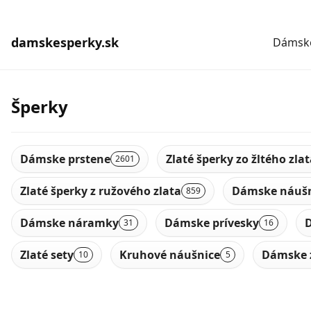
damskesperky.sk
Dámske
Šperky
Dámske prstene
Zlaté šperky zo žltého zla
2601
Zlaté šperky z ružového zlata
Dámske náušn
859
Dámske náramky
Dámske prívesky
D
31
16
Zlaté sety
Kruhové náušnice
Dámske 
10
5