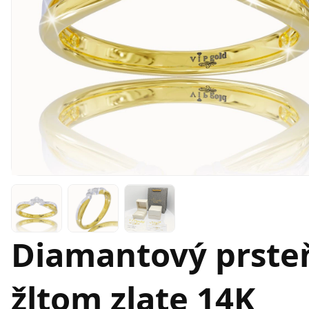
Diamantový prsteň
žltom zlate 14K