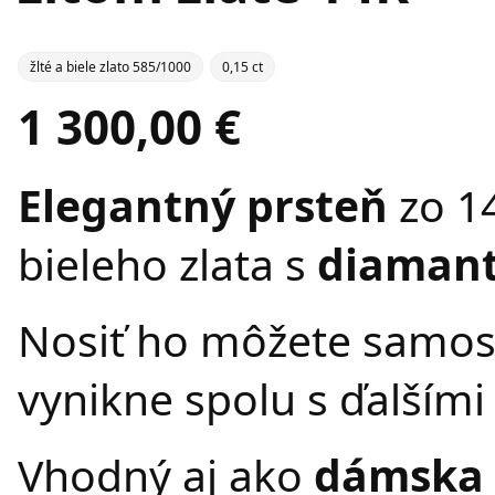
žlté a biele zlato 585/1000
0,15 ct
1 300,00 €
Elegantný prsteň
zo 14
bieleho zlata s
diamant
Nosiť ho môžete samost
vynikne spolu s ďalšími
Vhodný aj ako
dámska 