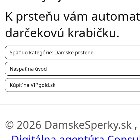
K prsteňu vám automatic
darčekovú krabičku.
Späť do kategórie: Dámske prstene
Naspäť na úvod
Kúpiť na VIPgold.sk
© 2026 DamskeSperky.sk ,
-
Digitálna agentúra Consult