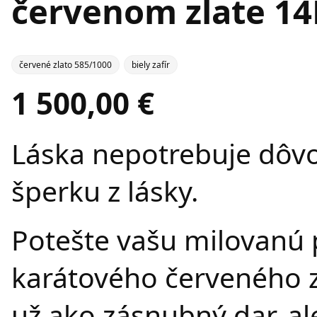
červenom zlate 14
červené zlato 585/1000
biely zafír
1 500,00 €
Láska nepotrebuje dôvo
šperku z lásky.
Potešte vašu milovanú 
karátového červeného zl
už ako zásnubný dar, a