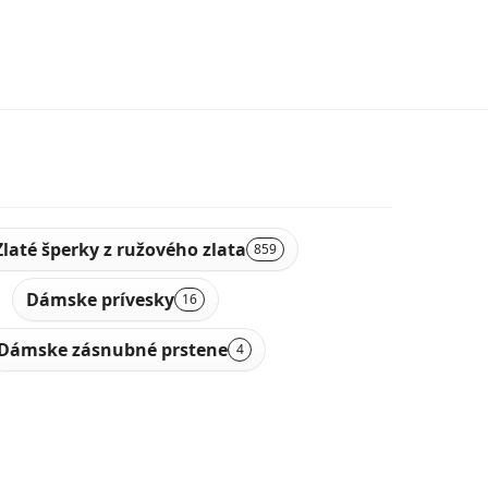
Zlaté šperky z ružového zlata
859
Dámske prívesky
16
Dámske zásnubné prstene
4