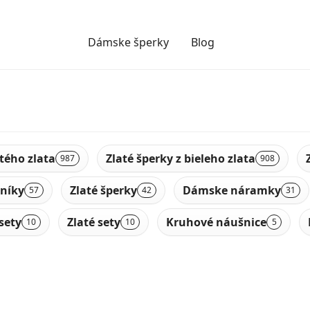
Dámske šperky
Blog
ltého zlata
Zlaté šperky z bieleho zlata
987
908
níky
Zlaté šperky
Dámske náramky
57
42
31
sety
Zlaté sety
Kruhové náušnice
10
10
5