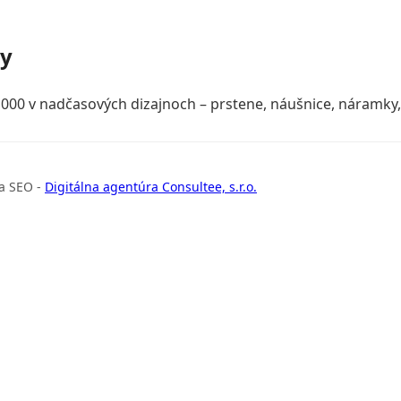
ky
000 v nadčasových dizajnoch – prstene, náušnice, náramky, 
a SEO -
Digitálna agentúra Consultee, s.r.o.