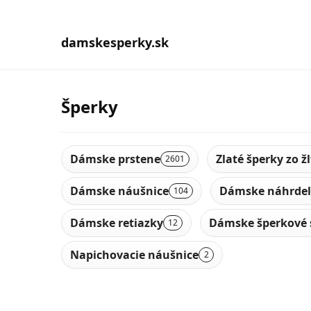
damskesperky.sk
Šperky
Dámske prstene
Zlaté šperky zo ž
2601
Dámske náušnice
Dámske náhrdel
104
Dámske retiazky
Dámske šperkové 
12
Napichovacie náušnice
2