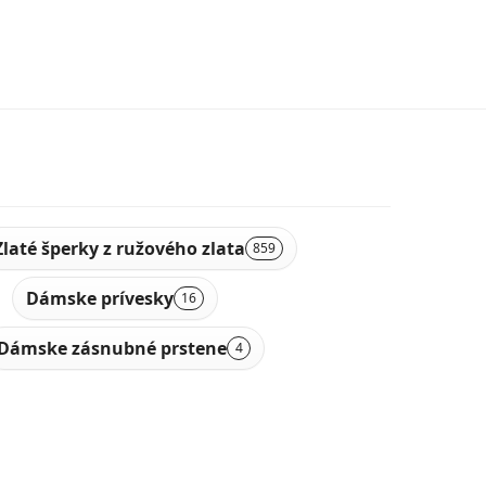
Zlaté šperky z ružového zlata
859
Dámske prívesky
16
Dámske zásnubné prstene
4