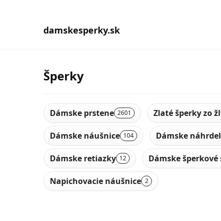
damskesperky.sk
Šperky
Dámske prstene
Zlaté šperky zo ž
2601
Dámske náušnice
Dámske náhrdel
104
Dámske retiazky
Dámske šperkové 
12
Napichovacie náušnice
2