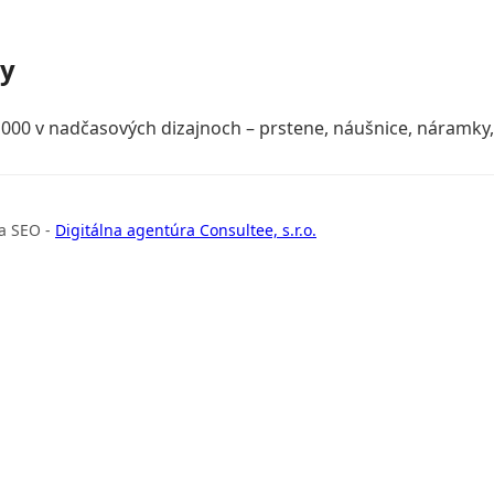
ky
000 v nadčasových dizajnoch – prstene, náušnice, náramky, 
a SEO -
Digitálna agentúra Consultee, s.r.o.