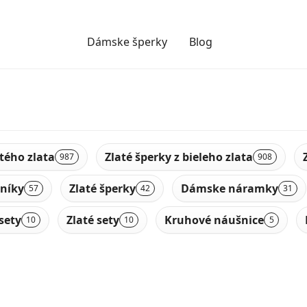
Dámske šperky
Blog
ltého zlata
Zlaté šperky z bieleho zlata
987
908
níky
Zlaté šperky
Dámske náramky
57
42
31
sety
Zlaté sety
Kruhové náušnice
10
10
5