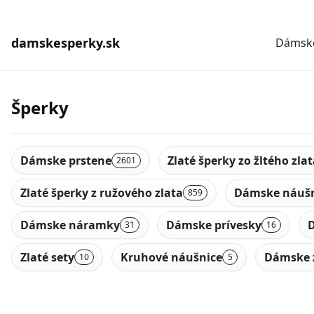
damskesperky.sk
Dámske
Šperky
Dámske prstene
Zlaté šperky zo žltého zla
2601
Zlaté šperky z ružového zlata
Dámske náušn
859
Dámske náramky
Dámske prívesky
D
31
16
Zlaté sety
Kruhové náušnice
Dámske 
10
5