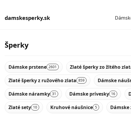
damskesperky.sk
Dámske
Šperky
Dámske prstene
Zlaté šperky zo žltého zla
2601
Zlaté šperky z ružového zlata
Dámske náušn
859
Dámske náramky
Dámske prívesky
D
31
16
Zlaté sety
Kruhové náušnice
Dámske 
10
5