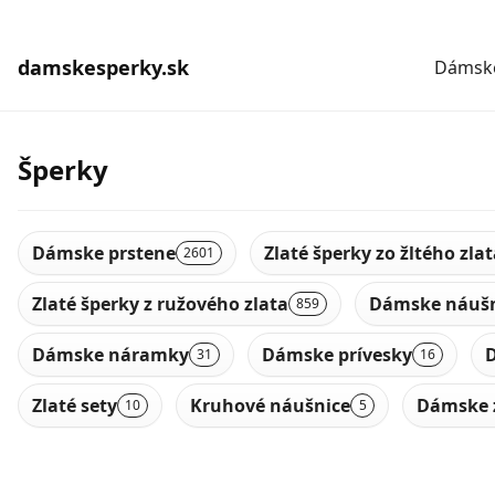
damskesperky.sk
Dámske
Šperky
Dámske prstene
Zlaté šperky zo žltého zla
2601
Zlaté šperky z ružového zlata
Dámske náušn
859
Dámske náramky
Dámske prívesky
D
31
16
Zlaté sety
Kruhové náušnice
Dámske 
10
5