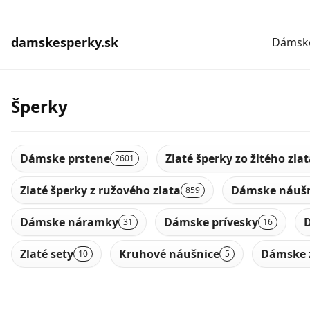
damskesperky.sk
Dámske
Šperky
Dámske prstene
Zlaté šperky zo žltého zla
2601
Zlaté šperky z ružového zlata
Dámske náušn
859
Dámske náramky
Dámske prívesky
D
31
16
Zlaté sety
Kruhové náušnice
Dámske 
10
5