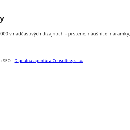
ky
000 v nadčasových dizajnoch – prstene, náušnice, náramky, 
a SEO -
Digitálna agentúra Consultee, s.r.o.