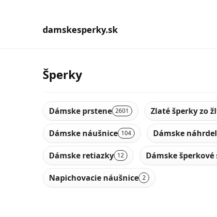
damskesperky.sk
Šperky
Dámske prstene
Zlaté šperky zo ž
2601
Dámske náušnice
Dámske náhrdel
104
Dámske retiazky
Dámske šperkové 
12
Napichovacie náušnice
2