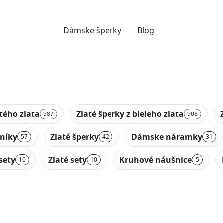
Dámske šperky
Blog
ltého zlata
Zlaté šperky z bieleho zlata
987
908
níky
Zlaté šperky
Dámske náramky
57
42
31
sety
Zlaté sety
Kruhové náušnice
10
10
5