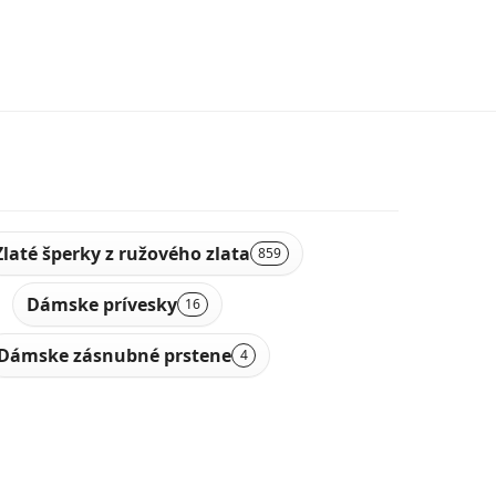
Zlaté šperky z ružového zlata
859
Dámske prívesky
16
Dámske zásnubné prstene
4