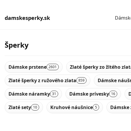
damskesperky.sk
Dámske
Šperky
Dámske prstene
Zlaté šperky zo žltého zla
2601
Zlaté šperky z ružového zlata
Dámske náušn
859
Dámske náramky
Dámske prívesky
D
31
16
Zlaté sety
Kruhové náušnice
Dámske 
10
5