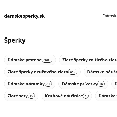
damskesperky.sk
Dámske
Šperky
Dámske prstene
Zlaté šperky zo žltého zla
2601
Zlaté šperky z ružového zlata
Dámske náušn
859
Dámske náramky
Dámske prívesky
D
31
16
Zlaté sety
Kruhové náušnice
Dámske 
10
5