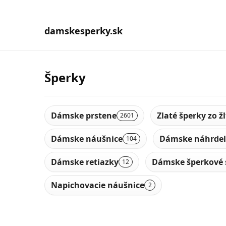
damskesperky.sk
Šperky
Dámske prstene
Zlaté šperky zo ž
2601
Dámske náušnice
Dámske náhrdel
104
Dámske retiazky
Dámske šperkové 
12
Napichovacie náušnice
2