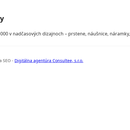
ky
000 v nadčasových dizajnoch – prstene, náušnice, náramky, 
a SEO -
Digitálna agentúra Consultee, s.r.o.