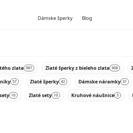
Dámske šperky
Blog
ltého zlata
Zlaté šperky z bieleho zlata
987
908
níky
Zlaté šperky
Dámske náramky
57
42
31
sety
Zlaté sety
Kruhové náušnice
10
10
5