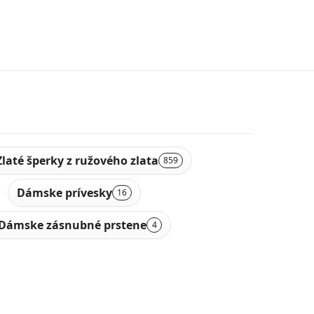
Zlaté šperky z ružového zlata
859
Dámske prívesky
16
Dámske zásnubné prstene
4