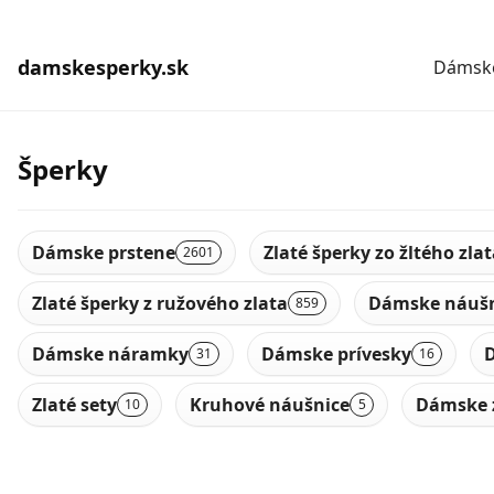
damskesperky.sk
Dámske
Šperky
Dámske prstene
Zlaté šperky zo žltého zla
2601
Zlaté šperky z ružového zlata
Dámske náušn
859
Dámske náramky
Dámske prívesky
D
31
16
Zlaté sety
Kruhové náušnice
Dámske 
10
5