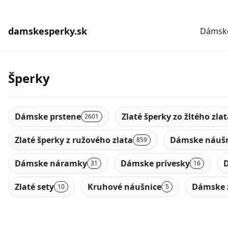
damskesperky.sk
Dámske
Šperky
Dámske prstene
Zlaté šperky zo žltého zla
2601
Zlaté šperky z ružového zlata
Dámske náušn
859
Dámske náramky
Dámske prívesky
D
31
16
Zlaté sety
Kruhové náušnice
Dámske 
10
5