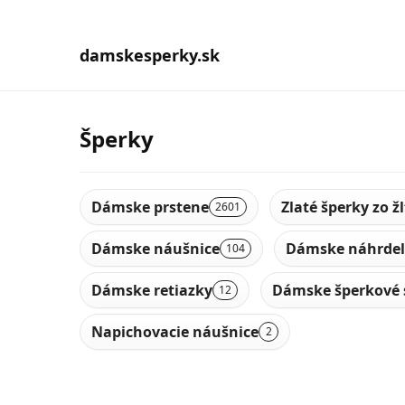
damskesperky.sk
Šperky
Dámske prstene
Zlaté šperky zo ž
2601
Dámske náušnice
Dámske náhrdel
104
Dámske retiazky
Dámske šperkové 
12
Napichovacie náušnice
2