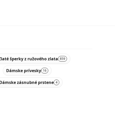
Zlaté šperky z ružového zlata
859
Dámske prívesky
16
Dámske zásnubné prstene
4