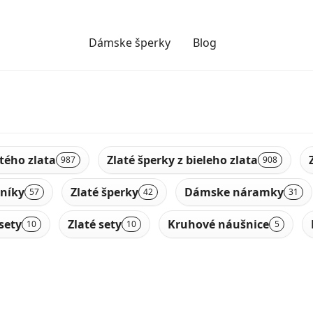
Dámske šperky
Blog
ltého zlata
Zlaté šperky z bieleho zlata
987
908
níky
Zlaté šperky
Dámske náramky
57
42
31
sety
Zlaté sety
Kruhové náušnice
10
10
5