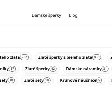
Dámske šperky
Blog
ltého zlata
Zlaté šperky z bieleho zlata
987
908
níky
Zlaté šperky
Dámske náramky
57
42
31
sety
Zlaté sety
Kruhové náušnice
10
10
5