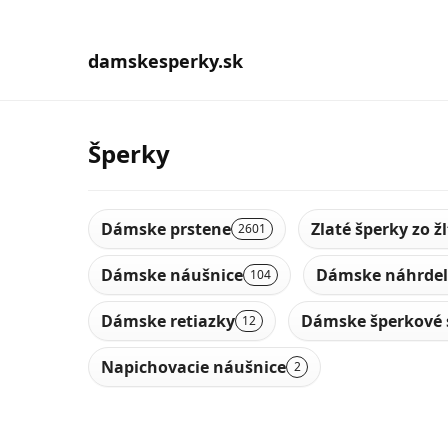
damskesperky.sk
Šperky
Dámske prstene
Zlaté šperky zo ž
2601
Dámske náušnice
Dámske náhrdel
104
Dámske retiazky
Dámske šperkové 
12
Napichovacie náušnice
2