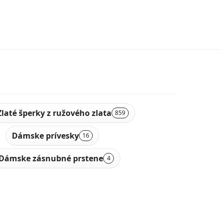
Zlaté šperky z ružového zlata
859
Dámske prívesky
16
Dámske zásnubné prstene
4