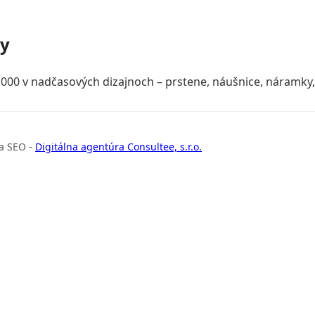
ky
000 v nadčasových dizajnoch – prstene, náušnice, náramky, 
a SEO -
Digitálna agentúra Consultee, s.r.o.