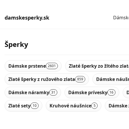
damskesperky.sk
Dámske
Šperky
Dámske prstene
Zlaté šperky zo žltého zla
2601
Zlaté šperky z ružového zlata
Dámske náušn
859
Dámske náramky
Dámske prívesky
D
31
16
Zlaté sety
Kruhové náušnice
Dámske 
10
5