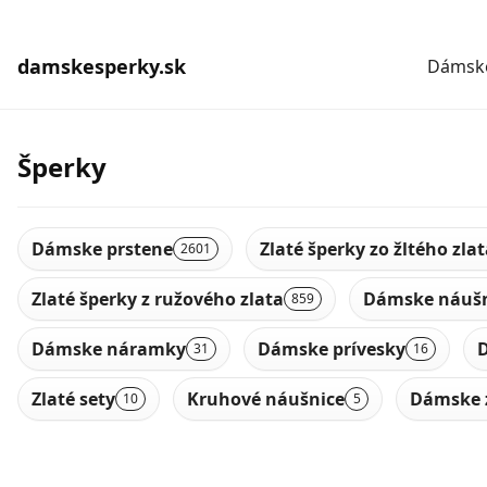
damskesperky.sk
Dámske
Šperky
Dámske prstene
Zlaté šperky zo žltého zla
2601
Zlaté šperky z ružového zlata
Dámske náušn
859
Dámske náramky
Dámske prívesky
D
31
16
Zlaté sety
Kruhové náušnice
Dámske 
10
5