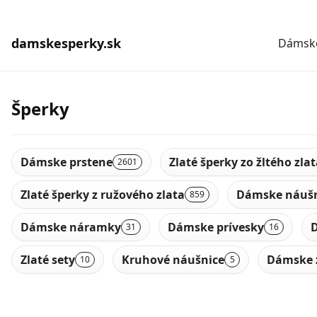
damskesperky.sk
Dámske
Šperky
Dámske prstene
Zlaté šperky zo žltého zla
2601
Zlaté šperky z ružového zlata
Dámske náušn
859
Dámske náramky
Dámske prívesky
D
31
16
Zlaté sety
Kruhové náušnice
Dámske 
10
5