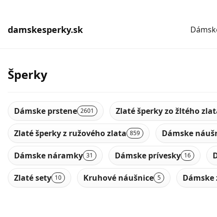
damskesperky.sk
Dámske
Šperky
Dámske prstene
Zlaté šperky zo žltého zla
2601
Zlaté šperky z ružového zlata
Dámske náušn
859
Dámske náramky
Dámske prívesky
D
31
16
Zlaté sety
Kruhové náušnice
Dámske 
10
5